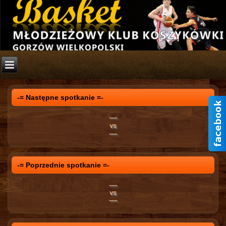
-= Następne spotkanie =-
----
vs
----
-= Poprzednie spotkanie =-
----
vs
----