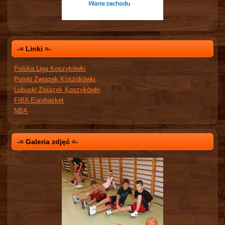
-= Linki =-
Polska Liga Koszykówki
Polski Związek Koszykówki
Lubuski Związek Koszykówki
FIBA Eurobasket
NBA
-= Galeria zdjęć =-