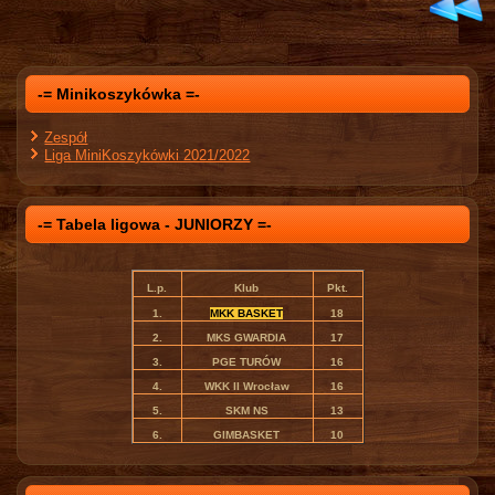
-= Minikoszykówka =-
Zespół
Liga MiniKoszykówki 2021/2022
-= Tabela ligowa - JUNIORZY =-
L.p.
Klub
Pkt.
1.
MKK BASKET
18
2.
MKS GWARDIA
17
3.
PGE TURÓW
16
4.
WKK II Wrocław
16
5.
SKM NS
13
6.
GIMBASKET
10